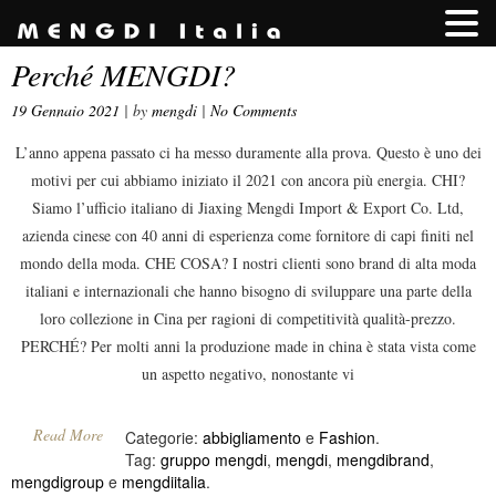
Perché MENGDI?
19 Gennaio 2021
| by
mengdi
|
No Comments
L’anno appena passato ci ha messo duramente alla prova. Questo è uno dei
motivi per cui abbiamo iniziato il 2021 con ancora più energia. CHI?
Siamo l’ufficio italiano di Jiaxing Mengdi Import & Export Co. Ltd,
azienda cinese con 40 anni di esperienza come fornitore di capi finiti nel
mondo della moda. CHE COSA? I nostri clienti sono brand di alta moda
italiani e internazionali che hanno bisogno di sviluppare una parte della
loro collezione in Cina per ragioni di competitività qualità-prezzo.
PERCHÉ? Per molti anni la produzione made in china è stata vista come
un aspetto negativo, nonostante vi
Read More
Categorie:
abbigliamento
e
Fashion
.
Tag:
gruppo mengdi
,
mengdi
,
mengdibrand
,
mengdigroup
e
mengdiitalia
.