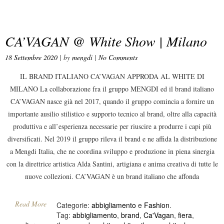
CA’VAGAN @ White Show | Milano
18 Settembre 2020
| by
mengdi
|
No Comments
IL BRAND ITALIANO CA’VAGAN APPRODA AL WHITE DI
MILANO La collaborazione fra il gruppo MENGDI ed il brand italiano
CA’VAGAN nasce già nel 2017, quando il gruppo comincia a fornire un
importante ausilio stilistico e supporto tecnico al brand, oltre alla capacità
produttiva e all’esperienza necessarie per riuscire a produrre i capi più
diversificati. Nel 2019 il gruppo rileva il brand e ne affida la distribuzione
a Mengdi Italia, che ne coordina sviluppo e produzione in piena sinergia
con la direttrice artistica Alda Santini, artigiana e anima creativa di tutte le
nuove collezioni. CA’VAGAN è un brand italiano che affonda
Read More
Categorie:
abbigliamento
e
Fashion
.
Tag:
abbigliamento
,
brand
,
Ca'Vagan
,
fiera
,