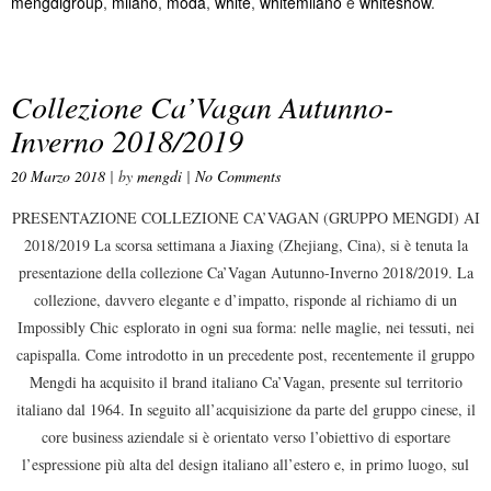
mengdigroup
,
milano
,
moda
,
white
,
whitemilano
e
whiteshow
.
Collezione Ca’Vagan Autunno-
Inverno 2018/2019
20 Marzo 2018
| by
mengdi
|
No Comments
PRESENTAZIONE COLLEZIONE CA’VAGAN (GRUPPO MENGDI) AI
2018/2019 La scorsa settimana a Jiaxing (Zhejiang, Cina), si è tenuta la
presentazione della collezione Ca’Vagan Autunno-Inverno 2018/2019. La
collezione, davvero elegante e d’impatto, risponde al richiamo di un
Impossibly Chic esplorato in ogni sua forma: nelle maglie, nei tessuti, nei
capispalla. Come introdotto in un precedente post, recentemente il gruppo
Mengdi ha acquisito il brand italiano Ca’Vagan, presente sul territorio
italiano dal 1964. In seguito all’acquisizione da parte del gruppo cinese, il
core business aziendale si è orientato verso l’obiettivo di esportare
l’espressione più alta del design italiano all’estero e, in primo luogo, sul