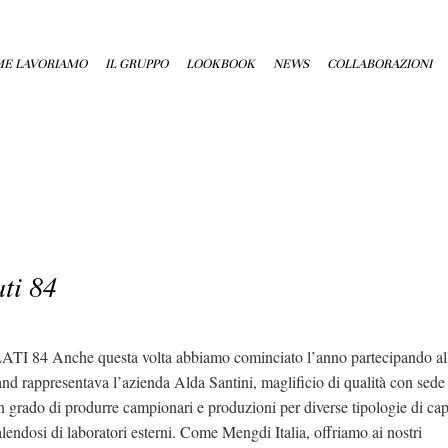
E LAVORIAMO
IL GRUPPO
LOOKBOOK
NEWS
COLLABORAZIONI
ti 84
e questa volta abbiamo cominciato l’anno partecipando alla presti
 stand rappresentava l’azienda Alda Santini, maglificio di qualità con sed
rado di produrre campionari e produzioni per diverse tipologie di capi d
endosi di laboratori esterni. Come Mengdi Italia, offriamo ai nostri