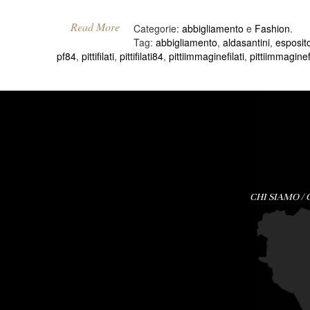
Read More
Categorie:
abbigliamento
e
Fashion
.
Tag:
abbigliamento
,
aldasantini
,
esposit
pf84
,
pittifilati
,
pittifilati84
,
pittiimmaginefilati
,
pittiimmaginef
CHI SIAMO
/