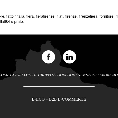
ore
,
fattoinitalia
,
fiera
,
fierafirenze
,
filati
,
firenze
,
firenzefiera
,
fornitore
,
m
ilati84
e
prato
.
COME LAVORIAMO
/
IL GRUPPO
/
LOOKBOOK
/
NEWS
/
COLLABORAZIO
B-ECO – B2B E-COMMERCE