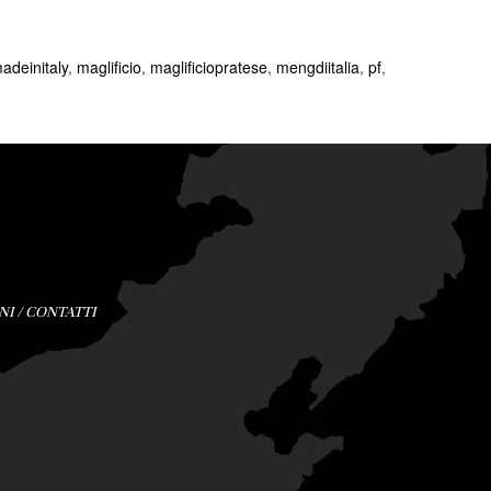
adeinitaly
,
maglificio
,
maglificiopratese
,
mengdiitalia
,
pf
,
NI
/
CONTATTI