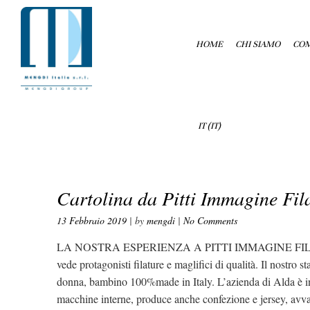
HOME
CHI SIAMO
COM
IT
(
IT
)
Cartolina da Pitti Immagine Fila
13 Febbraio 2019
| by
mengdi
|
No Comments
LA NOSTRA ESPERIENZA A PITTI IMMAGINE FILATI 84 Anch
vede protagonisti filature e maglifici di qualità. Il nostro
donna, bambino 100%made in Italy. L’azienda di Alda è in g
macchine interne, produce anche confezione e jersey, avval