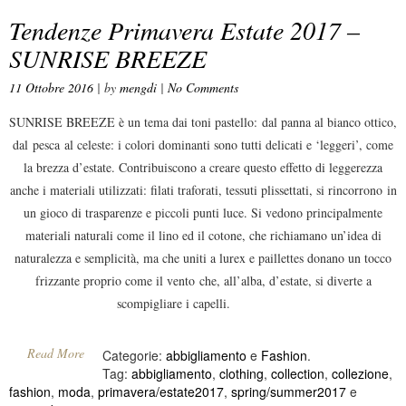
Tendenze Primavera Estate 2017 –
SUNRISE BREEZE
11 Ottobre 2016
| by
mengdi
|
No Comments
SUNRISE BREEZE è un tema dai toni pastello: dal panna al bianco ottico,
dal pesca al celeste: i colori dominanti sono tutti delicati e ‘leggeri’, come
la brezza d’estate. Contribuiscono a creare questo effetto di leggerezza
anche i materiali utilizzati: filati traforati, tessuti plissettati, si rincorrono in
un gioco di trasparenze e piccoli punti luce. Si vedono principalmente
materiali naturali come il lino ed il cotone, che richiamano un’idea di
naturalezza e semplicità, ma che uniti a lurex e paillettes donano un tocco
frizzante proprio come il vento che, all’alba, d’estate, si diverte a
scompigliare i capelli.
Read More
Categorie:
abbigliamento
e
Fashion
.
Tag:
abbigliamento
,
clothing
,
collection
,
collezione
,
fashion
,
moda
,
primavera/estate2017
,
spring/summer2017
e