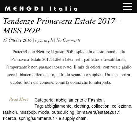
Tendenze Primavera Estate 2017 –
MISS POP
17 Ottobre 2016
| by
mengdi
|
No Comments
Pattern/Latex/Netting Il gusto POP esplode in questo mood della
Primavera-Estate 2017. Effetti latex, reti, paillettes e tessuti forati,
l’importante è non passare inosservate. Il mix di colori, con rosa e giallo
accesi, bianco ottico e nero, attira lo sguardo e stupisce. Un tema senza
dubbio fuori dal comune, come la donna che lo interpreta.
Read More
Categorie:
abbigliamento
e
Fashion
.
Tag:
abbigliamento
,
clothing
,
collection
,
collezione
,
fashion
,
misspop
,
moda
,
outsourcing
,
primavera/estate2017
,
ricerca
,
spring/summer2017
e
supply chain
.