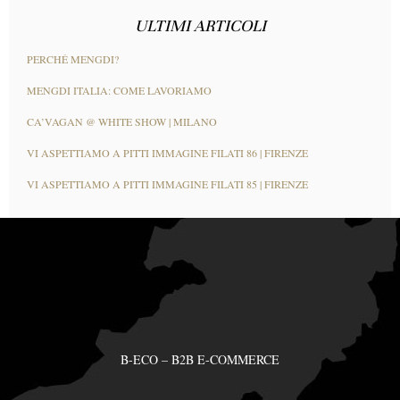
ULTIMI ARTICOLI
PERCHÉ MENGDI?
MENGDI ITALIA: COME LAVORIAMO
CA’VAGAN @ WHITE SHOW | MILANO
VI ASPETTIAMO A PITTI IMMAGINE FILATI 86 | FIRENZE
VI ASPETTIAMO A PITTI IMMAGINE FILATI 85 | FIRENZE
B-ECO – B2B E-COMMERCE