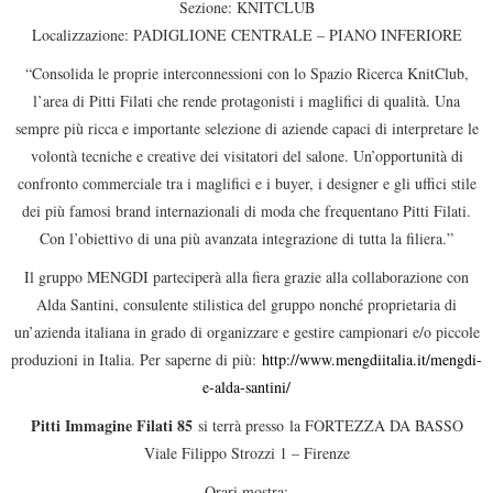
Sezione: KNITCLUB
Localizzazione: PADIGLIONE CENTRALE – PIANO INFERIORE
“Consolida le proprie interconnessioni con lo Spazio Ricerca KnitClub,
l’area di Pitti Filati che rende protagonisti i maglifici di qualità. Una
sempre più ricca e importante selezione di aziende capaci di interpretare le
volontà tecniche e creative dei visitatori del salone. Un’opportunità di
confronto commerciale tra i maglifici e i buyer, i designer e gli uffici stile
dei più famosi brand internazionali di moda che frequentano Pitti Filati.
Con l’obiettivo di una più avanzata integrazione di tutta la filiera.”
Il gruppo MENGDI parteciperà alla fiera grazie alla collaborazione con
Alda Santini, consulente stilistica del gruppo nonché proprietaria di
un’azienda italiana in grado di organizzare e gestire campionari e/o piccole
produzioni in Italia. Per saperne di più:
http://www.mengdiitalia.it/mengdi-
e-alda-santini/
Pitti Immagine Filati 85
si terrà presso la FORTEZZA DA BASSO
Viale Filippo Strozzi 1 – Firenze
Orari mostra: