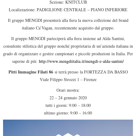
Sezione: KNITCLUB
Localizzazione: PADIGLIONE CENTRALE – PIANO INFERIORE
Il gruppo MENGDI presenterà alla fiera la nuova collezione del brand
italiano Ca’Vagan, recentemente acquisito dal gruppo.
Il gruppo MENGDI parteciperà alla fiera insieme ad Alda Santini,
consulente stilistica del gruppo nonché proprietaria di un’azienda italiana in
grado di organizzare e gestire campionari e piccole produzioni in Italia. Per
saperne di più:
http://www.mengdiitalia.it/mengdi-e-alda-santini/
Pitti Immagine Filati 86
si terrà presso la FORTEZZA DA BASSO
Viale Filippo Strozzi 1 – Firenze
Orari mostra:
22 – 24 gennaio 2020
tutti i giorni: 9:00 – 18:00
ultimo giorno: 9:00 – 16:00