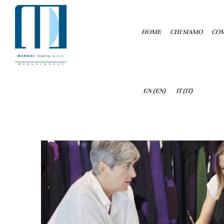
HOME
CHI SIAMO
COM
EN
(
EN
)
IT
(
IT
)