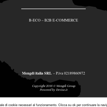
B-ECO – B2B E-COMMERCE
Mengdi italia SRL
– P.iva 02189860972
Copyright 2016 © Mengdi Group
Powered by
Devise.it
ale di cookie necessari al funzionamento. Clicca su ok per continuare la navi