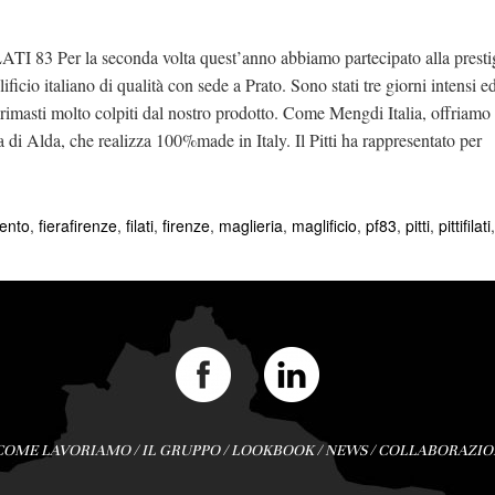
la seconda volta quest’anno abbiamo partecipato alla prestigiosa 
cio italiano di qualità con sede a Prato. Sono stati tre giorni intensi e
 rimasti molto colpiti dal nostro prodotto. Come Mengdi Italia, offriamo a
da di Alda, che realizza 100%made in Italy. Il Pitti ha rappresentato per
mento
,
fierafirenze
,
filati
,
firenze
,
maglieria
,
maglificio
,
pf83
,
pitti
,
pittifilati
COME LAVORIAMO
/
IL GRUPPO
/
LOOKBOOK
/
NEWS
/
COLLABORAZIO