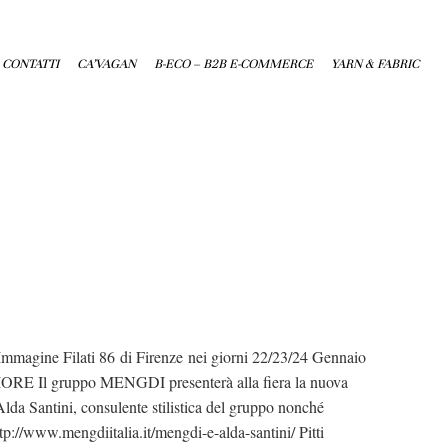
CONTATTI
CA’VAGAN
B-ECO – B2B E-COMMERCE
YARN & FABRIC
magine Filati 86 di Firenze nei giorni 22/23/24 Gennaio
E Il gruppo MENGDI presenterà alla fiera la nuova
da Santini, consulente stilistica del gruppo nonché
ttp://www.mengdiitalia.it/mengdi-e-alda-santini/ Pitti