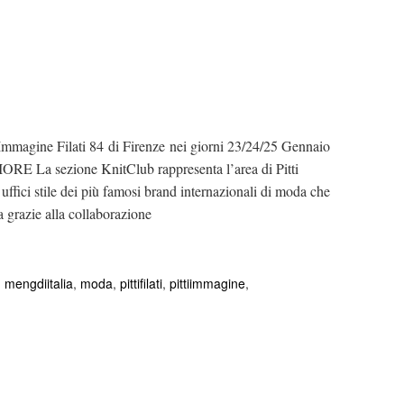
magine Filati 84 di Firenze nei giorni 23/24/25 Gennaio
La sezione KnitClub rappresenta l’area di Pitti
i uffici stile dei più famosi brand internazionali di moda che
a grazie alla collaborazione
,
mengdiitalia
,
moda
,
pittifilati
,
pittiimmagine
,