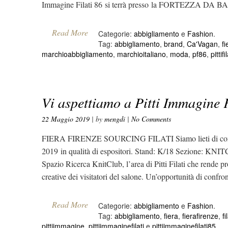
Immagine Filati 86 si terrà presso la FORTEZZA DA B
Read More
Categorie:
abbigliamento
e
Fashion
.
Tag:
abbigliamento
,
brand
,
Ca'Vagan
,
fi
marchioabbigliamento
,
marchioitaliano
,
moda
,
pf86
,
pittifi
Vi aspettiamo a Pitti Immagine F
22 Maggio 2019
| by
mengdi
|
No Comments
FIERA FIRENZE SOURCING FILATI Siamo lieti di comunicar
2019 in qualità di espositori. Stand: K/18 Sezione:
Spazio Ricerca KnitClub, l’area di Pitti Filati che rende pr
creative dei visitatori del salone. Un’opportunità di confron
Read More
Categorie:
abbigliamento
e
Fashion
.
Tag:
abbigliamento
,
fiera
,
fierafirenze
,
fi
pittiimmagine
,
pittiimmaginefilati
e
pittiimmaginefilati85
.