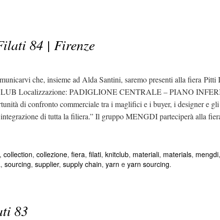
ilati 84 | Firenze
vi che, insieme ad Alda Santini, saremo presenti alla fiera Pitti Im
KNITCLUB Localizzazione: PADIGLIONE CENTRALE – PIANO INFERIORE 
rtunità di confronto commerciale tra i maglifici e i buyer, i designer e gl
a integrazione di tutta la filiera.” Il gruppo MENGDI parteciperà alla fier
,
collection
,
collezione
,
fiera
,
filati
,
knitclub
,
materiali
,
materials
,
mengdi
a
,
sourcing
,
supplier
,
supply chain
,
yarn
e
yarn sourcing
.
ti 83