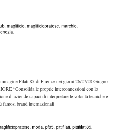
lub
,
maglificio
,
maglificiopratese
,
marchio
,
venezia
.
magine Filati 85 di Firenze nei giorni 26/27/28 Giugno
 “Consolida le proprie interconnessioni con lo
ione di aziende capaci di interpretare le volontà tecniche e
più famosi brand internazionali
aglificiopratese
,
moda
,
pf85
,
pittifilati
,
pittifilati85
,