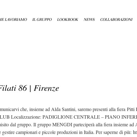
E LAVORIAMO
IL GRUPPO
LOOKBOOK
NEWS
COLLABORAZIONI
ilati 86 | Firenze
vi che, insieme ad Alda Santini, saremo presenti alla fiera Pitti Im
 KNITCLUB Localizzazione: PADIGLIONE CENTRALE – PIANO INFERIOR
isito dal gruppo. Il gruppo MENGDI parteciperà alla fiera insieme ad Al
e gestire campionari e piccole produzioni in Italia. Per saperne di più: h