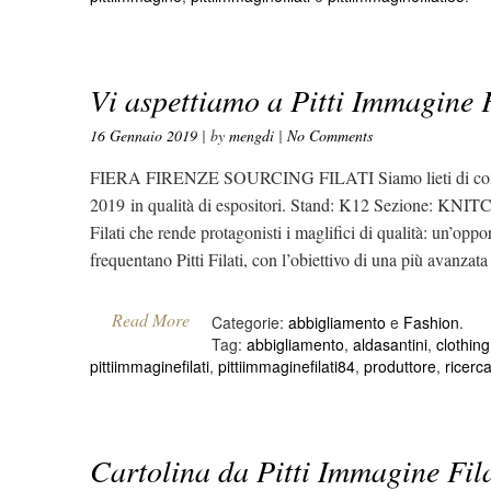
Vi aspettiamo a Pitti Immagine F
16 Gennaio 2019
| by
mengdi
|
No Comments
FIERA FIRENZE SOURCING FILATI Siamo lieti di comunicar
2019 in qualità di espositori. Stand: K12 Sezione: 
Filati che rende protagonisti i maglifici di qualità: un’oppo
frequentano Pitti Filati, con l’obiettivo di una più avanzat
Read More
Categorie:
abbigliamento
e
Fashion
.
Tag:
abbigliamento
,
aldasantini
,
clothing
pittiimmaginefilati
,
pittiimmaginefilati84
,
produttore
,
ricerc
Cartolina da Pitti Immagine Fila