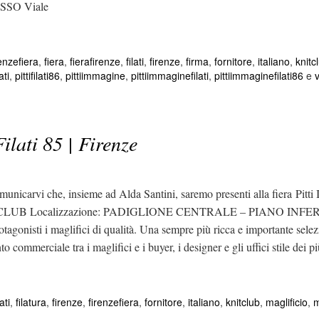
ASSO Viale
enzefiera
,
fiera
,
fierafirenze
,
filati
,
firenze
,
firma
,
fornitore
,
italiano
,
knitc
lati
,
pittifilati86
,
pittiimmagine
,
pittiimmaginefilati
,
pittiimmaginefilati86
e
ilati 85 | Firenze
vi che, insieme ad Alda Santini, saremo presenti alla fiera Pitti Im
 KNITCLUB Localizzazione: PADIGLIONE CENTRALE – PIANO INFERIORE
otagonisti i maglifici di qualità. Una sempre più ricca e importante selez
to commerciale tra i maglifici e i buyer, i designer e gli uffici stile dei 
lati
,
filatura
,
firenze
,
firenzefiera
,
fornitore
,
italiano
,
knitclub
,
maglificio
,
m