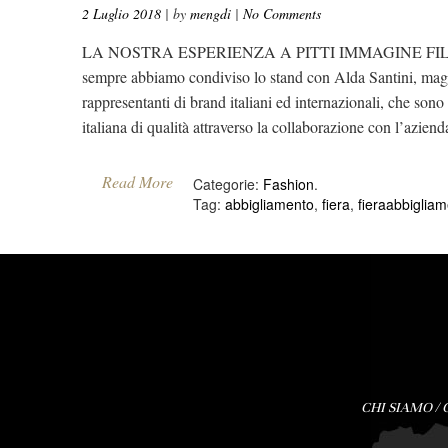
2 Luglio 2018
| by
mengdi
|
No Comments
LA NOSTRA ESPERIENZA A PITTI IMMAGINE FILATI 83 Per 
sempre abbiamo condiviso lo stand con Alda Santini, maglifi
rappresentanti di brand italiani ed internazionali, che sono
italiana di qualità attraverso la collaborazione con l’azien
Read More
Categorie:
Fashion
.
Tag:
abbigliamento
,
fiera
,
fieraabbiglia
CHI SIAMO
/